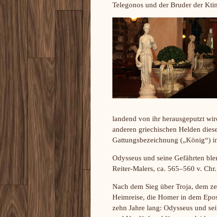
Telegonos und der Bruder der Kti
landend von ihr herausgeputzt wir
anderen griechischen Helden diese
Gattungsbezeichnung („König“) in
Odysseus und seine Gefährten ble
Reiter-Malers, ca. 565–560 v. Chr.
Nach dem Sieg über Troja, dem ze
Heimreise, die Homer in dem Epos
zehn Jahre lang: Odysseus und se