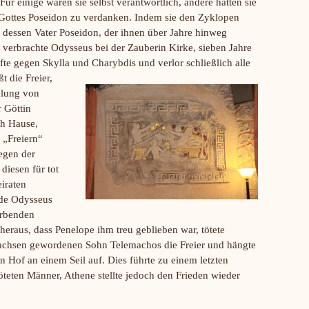
ür einige waren sie selbst verantwortlich, andere hatten sie
s Gottes Poseidon zu verdanken. Indem sie den Zyklopen
 dessen Vater Poseidon, der ihnen über Jahre hinweg
r verbrachte Odysseus bei der Zauberin Kirke, sieben Jahre
e gegen Skylla und Charybdis und verlor schließlich alle
t die Freier,
mlung von
 Göttin
h Hause,
 „Freiern“
egen der
iesen für tot
iraten
rde Odysseus
erbenden
eraus, dass Penelope ihm treu geblieben war, tötete
chsen gewordenen Sohn Telemachos die Freier und hängte
 Hof an einem Seil auf. Dies führte zu einem letzten
teten Männer, Athene stellte jedoch den Frieden wieder