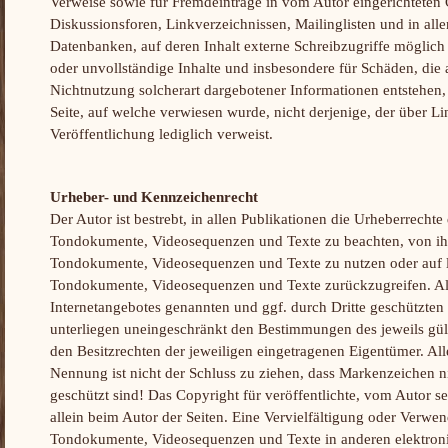
Verweise sowie für Fremdeinträge in vom Autor eingerichteten
Diskussionsforen, Linkverzeichnissen, Mailinglisten und in al
Datenbanken, auf deren Inhalt externe Schreibzugriffe möglich si
oder unvollständige Inhalte und insbesondere für Schäden, die
Nichtnutzung solcherart dargebotener Informationen entstehen, h
Seite, auf welche verwiesen wurde, nicht derjenige, der über Li
Veröffentlichung lediglich verweist.
Urheber- und Kennzeichenrecht
Der Autor ist bestrebt, in allen Publikationen die Urheberrecht
Tondokumente, Videosequenzen und Texte zu beachten, von ihm 
Tondokumente, Videosequenzen und Texte zu nutzen oder auf li
Tondokumente, Videosequenzen und Texte zurückzugreifen. All
Internetangebotes genannten und ggf. durch Dritte geschützt
unterliegen uneingeschränkt den Bestimmungen des jeweils gü
den Besitzrechten der jeweiligen eingetragenen Eigentümer. Al
Nennung ist nicht der Schluss zu ziehen, dass Markenzeichen ni
geschützt sind! Das Copyright für veröffentlichte, vom Autor sel
allein beim Autor der Seiten. Eine Vervielfältigung oder Verwe
Tondokumente, Videosequenzen und Texte in anderen elektron